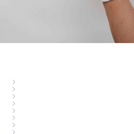
Voor onderstaande diensten kunt u bij ons terecht. Staat u nog
niet bij ons ingeschreven en wilt u meer informatie over een van
de aangeboden diensten, dan kunt u altijd een gratis intake
aanvragen.
Vernieuwen van uw gebitsprothese
Immediaat protheses
Gebitsprothese op implantaten of natuurlijke wortels
Partiële of frameprotheses
Reparaties
Opvullen van uw huidige gebitsprothese/rebasing
Beoordelen van uw huidige gebitsprothese
Nazorg/controle